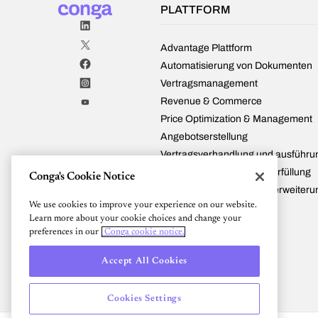
Entscheidungen
PLATTFORM
zu
treffen.
Advantage Plattform
Automatisierung von Dokumenten
Vertragsmanagement
Revenue & Commerce
Price Optimization & Management
Angebotserstellung
Vertragsverhandlung und ausführu
Vertragsverwaltung und -erfüllung
Conga's Cookie Notice
Vertragserneuerungund -erweiteru
We use cookies to improve your experience on our website.
Conga und Salesforce
Learn more about your cookie choices and change your
Integrationen
preferences in our
Conga cookie notice.
Preisgestaltung
Accept All Cookies
Cookies Settings