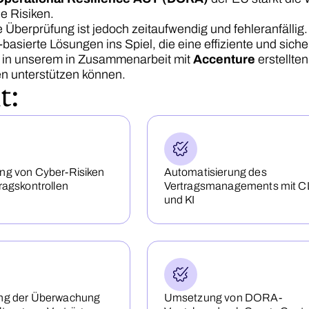
le Risiken.
 Überprüfung ist jedoch zeitaufwendig und fehleranfäll
-basierte Lösungen ins Spiel, die eine effiziente und sic
e in unserem in Zusammenarbeit mit
Accenture
erstellte
n unterstützen können.
t:
ng von Cyber-Risiken
Automatisierung des
ragskontrollen
Vertragsmanagements mit 
und KI
ng der Überwachung
Umsetzung von DORA-