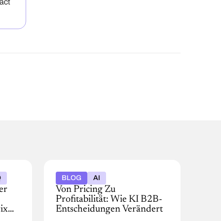
act
Q
BLOG
AI
er
Von Pricing Zu
Profitabilität: Wie KI B2B-
ix
Entscheidungen Verändert
Wie