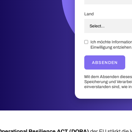
Land
Ich möchte Informatio
Einwilligung entziehen
ABSENDEN
Mit dem Absenden dieses 
Speicherung und Verarbe
einverstanden sind, wie i
 Operational Resilience ACT (DORA)
der EU stärkt die 