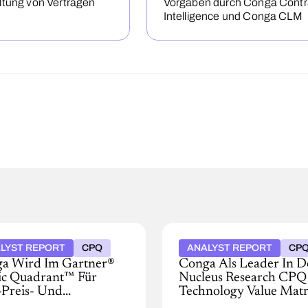
ltung von Verträgen
Vorgaben durch Conga Contr
Intelligence und Conga CLM
LYST REPORT
CPQ
ANALYST REPORT
CP
a Wird Im Gartner®
Conga Als Leader In D
c Quadrant™ Für
Nucleus Research CPQ
Preis- Und
Technology Value Matr
ttoptimierungssoftware
2025 Ausgezeichnet
a
Conga