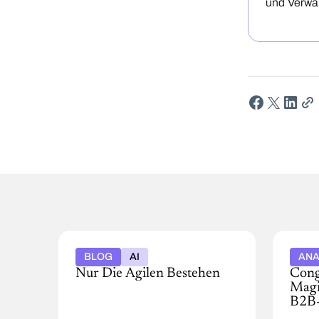
und Verwa
BLOG
AI
ANA
Nur Die Agilen Bestehen
Cong
Magi
Entdecken
B2B-
Sie,
Raba
wie
Cong