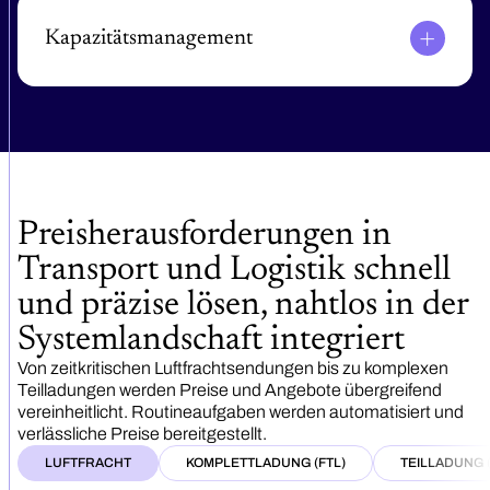
Gebühren automatisch berechnen und zur Freigabe
mit Kontrollregeln weiterleiten.
Kapazitätsmanagement
Preise anhand aktueller Kapazitäten festlegen und
Überbuchungen vermeiden. Ladungen und
Raumnutzung optimieren, um profitablere
Abschlüsse zu ermöglichen.
Preisherausforderungen in
Transport und Logistik schnell
und präzise lösen, nahtlos in der
Systemlandschaft integriert
Von zeitkritischen Luftfrachtsendungen bis zu komplexen
Teilladungen werden Preise und Angebote übergreifend
vereinheitlicht. Routineaufgaben werden automatisiert und
verlässliche Preise bereitgestellt.
LUFTFRACHT
KOMPLETTLADUNG (FTL)
TEILLADUNG (