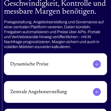
Geschwindigkeit, Kontrolle und
messbare Margen benötigen.
Preisgestaltung, Angebotserstellung und Governance auf
einer zentralen Plattform vereinen, Daten bündeln,
Freigaben automatisieren und Preise über APIs, Portale
und Vertriebskanäle hinweg veröffentlichen – mit KI
Nachfrage prognostizieren, Margen sichern und auch in
volatilen Märkten souverän kalkulieren.
Dynamische Preise
Manuelle Tabellen durch KI-gestützte
Preisberechnung ersetzen. Preise nach Strecke,
Gewicht und Kapazität automatisch berechnen und
in Portalen sowie im Vertrieb veröffentlichen.
Zentrale Angebots­erstellung
Spot-, Vertrags- und Ausnahmeangebote
standardisieren. Zuschläge für Extras, Treibstoff und