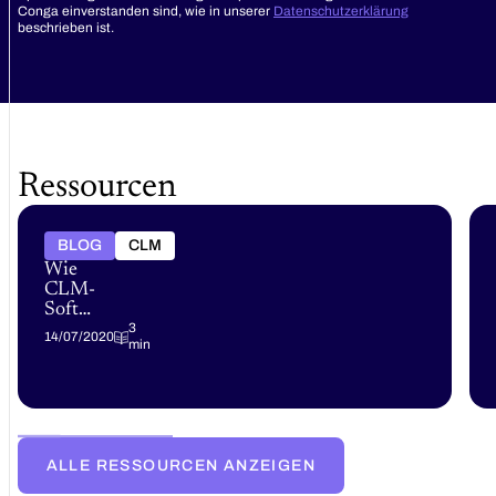
Conga einverstanden sind, wie in unserer
Datenschutzerklärung
beschrieben ist.
Ressourcen
BLOG
CLM
Wie
CLM-
Software
die 5
3
14/07/2020
min
Phasen
des
Vertragsmanagements
verbessert
ALLE RESSOURCEN ANZEIGEN