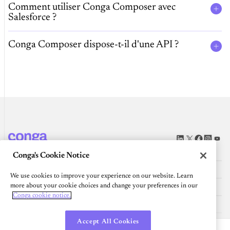
Comment utiliser Conga Composer avec
Salesforce ?
Conga Composer dispose-t-il d'une API ?
Plateforme
Conga's Cookie Notice
Ressources
We use cookies to improve your experience on our website. Learn
Communauté
more about your cookie choices and change your preferences in our
Conga cookie notice.
ENTREPRISE
Accept All Cookies
Français