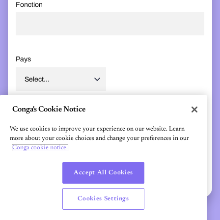
Fonction
Pays
Conga's Cookie Notice
This site is protected by reCAPTCHA.
We use cookies to improve your experience on our website. Learn
SUBMIT
more about your cookie choices and change your preferences in our
Conga cookie notice.
En envoyant ce formulaire, vous confirmez que vous acceptez le
stockage et le traitement de vos données à caractère personnel par
Accept All Cookies
Conga comme décrit dans notre
déclaration de confidentialité
.
Cookies Settings