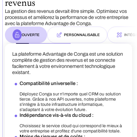
revenus
La gestion des revenus devrait être simple. Optimisez vos
processus et améliorez la performance de votre entreprise
avec la plateforme Advantage de Conga.
OUVERTE
PERSONNALISABLE
INTÉG
La plateforme Advantage de Conga est une solution
complète de gestion des revenus et se connecte
Notre plateforme de gestion des revenus s’adap
facilement à votre environnement technologique
vos besoins métier spécifiques grâce à une
existant.
personnalisation en low-code.
Compatibilité universelle :
Application polyvalente :
La plateforme Advantage de 
Notre système de gestion de
complète de la croissance des
Aime est la technologie IA no
pour s’adapter à votre expans
Déployez Conga sur n'importe quel CRM ou solution
une continuité d'expérience su
Créez des processus et des processus sur mesur
Conga, qui connecte vos don
tierce. Grâce à nos API ouvertes, notre plateforme
fournir des informations expl
Croissance flexible :
pour gérer une large gamme d’offres, des produit
Modèle de données uniqu
entreprises de maximiser leur
s'intègre à toute infrastructure informatique,
simples aux services complexes.
Développez votre activité san
risques et accélérer leur croi
Obtenez une vue cohérente s
Processus de vente optimisé :
s'adaptant à votre évolution future.
startup au grand groupe.
applications, telles que l'au
Architecture adaptable :
Gain de temps accéléré 
Indépendance vis-à-vis du cloud :
documents, le CPQ et la gest
Analyses pilotées par l'IA
Configurez des règles tarifaires et des modèles d
Gérez l’évolution des flux de
L’IA automatise la création 
devis pour simplifier vos processus de vente et
commandes et des exigences
processus de prise de décisi
Automatisez les processus et
Choisissez le service cloud qui correspond le mieux à
compromettre les performan
Prise de décision éclairé
accélérer la conclusion des contrats.
de revenus pour une prise de
Fiabilité garantie :
votre entreprise et profitez d'une compatibilité totale.
intelligente.
Gestion contractuelle sur mesure :
Identifiez les tendances ém
Processus simplifiés :
Moins de risques et de coûts :