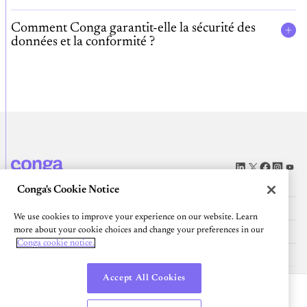
Comment Conga garantit-elle la sécurité des
données et la conformité ?
Plateforme
Conga's Cookie Notice
Ressources
We use cookies to improve your experience on our website. Learn
Communauté
more about your cookie choices and change your preferences in our
Conga cookie notice.
ENTREPRISE
Accept All Cookies
Français