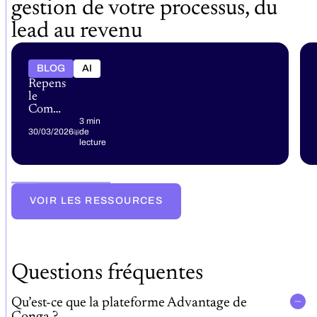
gestion de votre processus, du
lead au revenu
BLOG
AI
Repensez
le
Commerce
et la
3 min
30/03/2026
de
Rentabilité
lecture
avec
Conga
sur la
Marketplace
de
VOIR LES RESSOURCES
Microsoft
Azure
Questions fréquentes
Qu’est-ce que la plateforme Advantage de
Conga ?